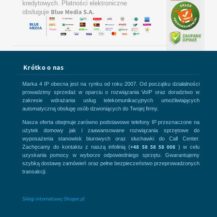
kredytowych. Płatności elektroniczne
Blue Media S.A.
obsługuje
Krótko o nas
Marka 4 IP obecna jest na rynku od roku 2007. Od początku działalności
prowadzimy sprzedaż w oparciu o rozwiązania VoIP oraz doradztwo w
zakresie wdrażania usług telekomunikacyjnych umożliwiających
automatyczną obsługę osób dzwoniących do Twojej firmy.
Nasza oferta obejmuje zarówno podstawowe telefony IP przeznaczone na
użytek domowy jak i zaawansowane rozwiązania sprzętowe do
wyposażenia stanowisk biurowych oraz słuchawki do Call Center.
+48 58 58 58 008
Zachęcamy do kontaktu z naszą infolinią (
) w celu
uzyskania pomocy w wyborze odpowiedniego sprzętu. Gwarantujemy
szybką dostawę zamówień oraz pełne bezpieczeństwo przeprowadzonych
transakcji.
Sklep internetowy Shoper.pl