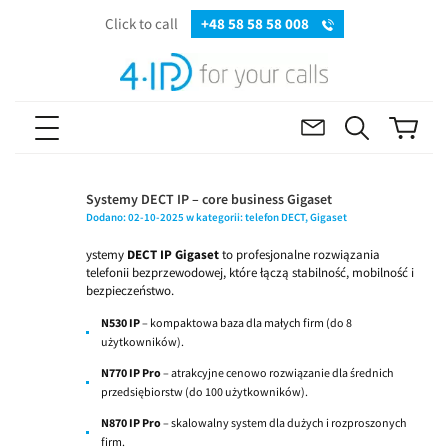
Click to call
+48 58 58 58 008
Systemy DECT IP – core business Gigaset
Dodano:
02-10-2025
w kategorii:
telefon DECT
,
Gigaset
ystemy
DECT IP Gigaset
to profesjonalne rozwiązania
telefonii bezprzewodowej, które łączą stabilność, mobilność i
bezpieczeństwo.
N530 IP
– kompaktowa baza dla małych firm (do 8
użytkowników).
N770 IP Pro
– atrakcyjne cenowo rozwiązanie dla średnich
przedsiębiorstw (do 100 użytkowników).
N870 IP Pro
– skalowalny system dla dużych i rozproszonych
firm.