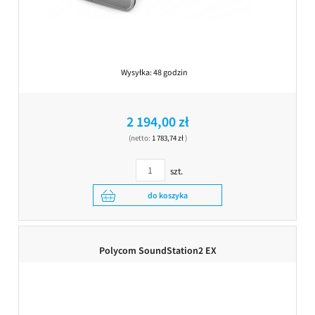
Wysyłka:
48 godzin
2 194,00 zł
(netto:
1 783,74 zł
)
szt.
do koszyka
Polycom SoundStation2 EX