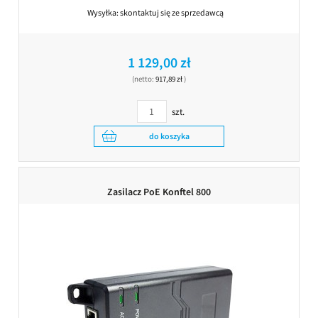
Wysyłka:
skontaktuj się ze sprzedawcą
1 129,00 zł
(netto:
917,89 zł
)
szt.
do koszyka
Zasilacz PoE Konftel 800