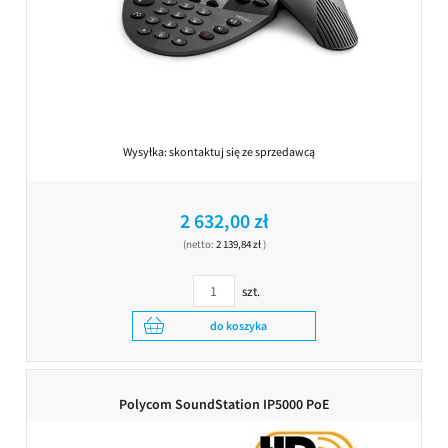
Wysyłka:
skontaktuj się ze sprzedawcą
2 632,00 zł
(netto:
2 139,84 zł
)
szt.
do koszyka
Polycom SoundStation IP5000 PoE