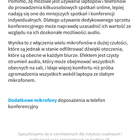
Pomimo, żę możliwe jest używanie laptopów i telefonów
do prowadzenia kilkuosobowych spotkań online, lepiej
nadają się one do mniejszych spotkań i konferencji
indywidualnych. Dlatego używanie dedykowanego sprzetu
konferencyjnego może naprawdę uzasadnić ich wartość ze
względu na ich doskonałe możliwości audio.
Wynika to z włączenia wielu mikrofonów o dużej czułości,
które są jednak w stanie odfiltrować dźwięki otoczenia,
które są obecne w każdym biurze. Efektem jest czysty
strumień audio, który może obejmować wszystkich
obecnych na sali, i ldaje więcej komfortu niż próba
zgromadzenia wszystkich wokół laptopa ze słabym
mikrofonem.
Dodatkowe mikrofony
doposażenia w telefon
konferencyjny
Specjalizujemy się w zamówieniach dla instytucji rządowych i
publicznych oraz zamówieniach ze środków UE.