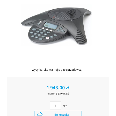
Wysyłka:
skontaktuj się ze sprzedawcą
1 943,00 zł
(netto:
1 579,67 zł
)
szt.
do koszyka