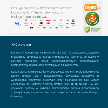
Obsługa płatności elektronicznych oraz kart
kredytowych. Płatności elektroniczne
Blue Media S.A.
obsługuje
Krótko o nas
Marka 4 IP obecna jest na rynku od roku 2007. Od początku działalności
prowadzimy sprzedaż w oparciu o rozwiązania VoIP oraz doradztwo w
zakresie wdrażania usług telekomunikacyjnych umożliwiających
automatyczną obsługę osób dzwoniących do Twojej firmy.
Nasza oferta obejmuje zarówno podstawowe telefony IP przeznaczone na
użytek domowy jak i zaawansowane rozwiązania sprzętowe do
wyposażenia stanowisk biurowych oraz słuchawki do Call Center.
+48 58 58 58 008
Zachęcamy do kontaktu z naszą infolinią (
) w celu
uzyskania pomocy w wyborze odpowiedniego sprzętu. Gwarantujemy
szybką dostawę zamówień oraz pełne bezpieczeństwo przeprowadzonych
transakcji.