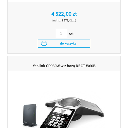
4 522,00 zł
(netto:
3 676,42 zł
)
szt.
do koszyka
Yealink CP930W w z bazą DECT W60B