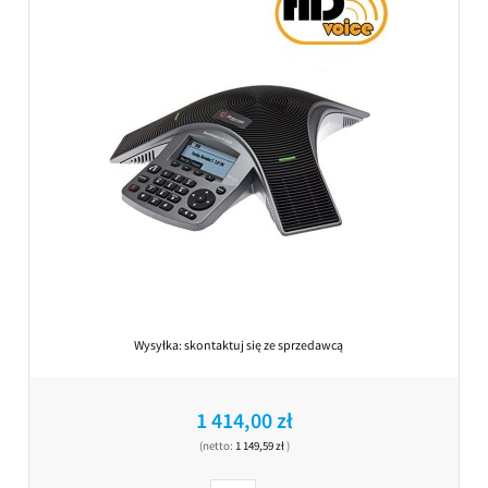
Wysyłka:
skontaktuj się ze sprzedawcą
1 414,00 zł
(netto:
1 149,59 zł
)