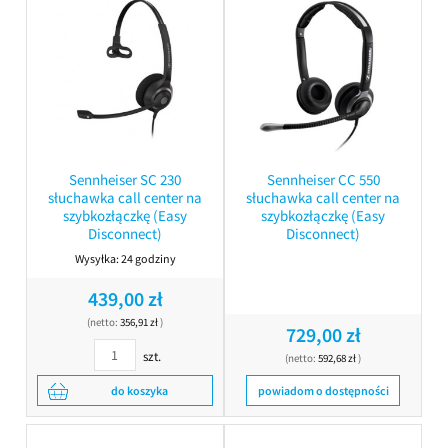
Sennheiser SC 230
Sennheiser CC 550
słuchawka call center na
słuchawka call center na
szybkozłączkę (Easy
szybkozłączkę (Easy
Disconnect)
Disconnect)
Wysyłka:
24 godziny
439,00 zł
(netto:
356,91 zł
)
729,00 zł
szt.
(netto:
592,68 zł
)
do koszyka
powiadom o dostępności