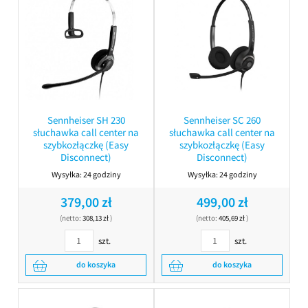
Sennheiser SH 230
Sennheiser SC 260
słuchawka call center na
słuchawka call center na
szybkozłączkę (Easy
szybkozłączkę (Easy
Disconnect)
Disconnect)
Wysyłka:
24 godziny
Wysyłka:
24 godziny
379,00 zł
499,00 zł
(netto:
308,13 zł
)
(netto:
405,69 zł
)
szt.
szt.
do koszyka
do koszyka