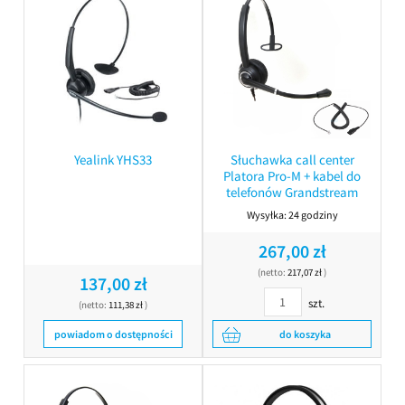
Yealink YHS33
Słuchawka call center
Platora Pro-M + kabel do
telefonów Grandstream
Wysyłka:
24 godziny
267,00 zł
(netto:
217,07 zł
)
137,00 zł
szt.
(netto:
111,38 zł
)
powiadom o dostępności
do koszyka