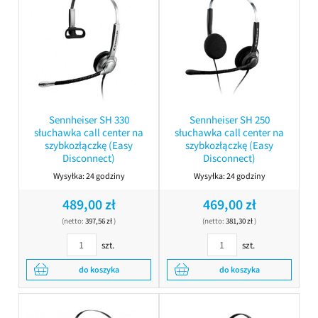
Sennheiser SH 330
Sennheiser SH 250
słuchawka call center na
słuchawka call center na
szybkozłączkę (Easy
szybkozłączkę (Easy
Disconnect)
Disconnect)
Wysyłka:
24 godziny
Wysyłka:
24 godziny
489,00 zł
469,00 zł
(netto:
397,56 zł
)
(netto:
381,30 zł
)
szt.
szt.
do koszyka
do koszyka