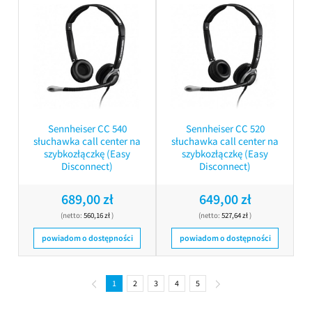
Sennheiser CC 540
Sennheiser CC 520
słuchawka call center na
słuchawka call center na
szybkozłączkę (Easy
szybkozłączkę (Easy
Disconnect)
Disconnect)
689,00 zł
649,00 zł
(netto:
560,16 zł
)
(netto:
527,64 zł
)
powiadom o dostępności
powiadom o dostępności
1
2
3
4
5