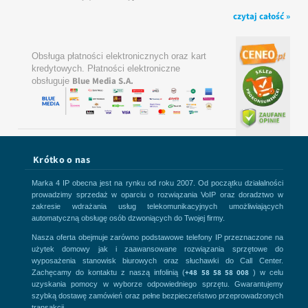
czytaj całość »
Obsługa płatności elektronicznych oraz kart
kredytowych. Płatności elektroniczne
Blue Media S.A.
obsługuje
Krótko o nas
Marka 4 IP obecna jest na rynku od roku 2007. Od początku działalności
prowadzimy sprzedaż w oparciu o rozwiązania VoIP oraz doradztwo w
zakresie wdrażania usług telekomunikacyjnych umożliwiających
automatyczną obsługę osób dzwoniących do Twojej firmy.
Nasza oferta obejmuje zarówno podstawowe telefony IP przeznaczone na
użytek domowy jak i zaawansowane rozwiązania sprzętowe do
wyposażenia stanowisk biurowych oraz słuchawki do Call Center.
+48 58 58 58 008
Zachęcamy do kontaktu z naszą infolinią (
) w celu
uzyskania pomocy w wyborze odpowiedniego sprzętu. Gwarantujemy
szybką dostawę zamówień oraz pełne bezpieczeństwo przeprowadzonych
transakcji.