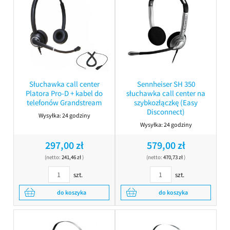
Słuchawka call center
Sennheiser SH 350
Platora Pro-D + kabel do
słuchawka call center na
telefonów Grandstream
szybkozłączkę (Easy
Disconnect)
Wysyłka:
24 godziny
Wysyłka:
24 godziny
297,00 zł
579,00 zł
(netto:
241,46 zł
)
(netto:
470,73 zł
)
szt.
szt.
do koszyka
do koszyka