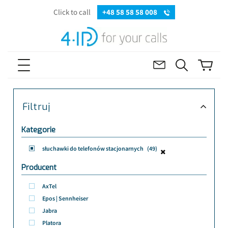
Click to call
+48 58 58 58 008
Filtruj
Kategorie
słuchawki do telefonów stacjonarnych
(49)
Producent
AxTel
Epos | Sennheiser
Jabra
Platora