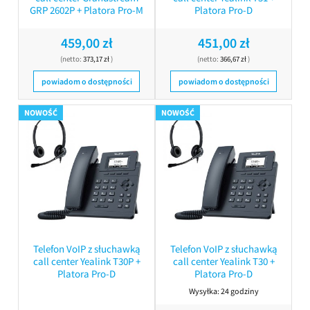
GRP 2602P + Platora Pro-M
Platora Pro-D
459,00 zł
451,00 zł
(netto:
373,17 zł
)
(netto:
366,67 zł
)
powiadom o dostępności
powiadom o dostępności
NOWOŚĆ
NOWOŚĆ
Telefon VoIP z słuchawką
Telefon VoIP z słuchawką
call center Yealink T30P +
call center Yealink T30 +
Platora Pro-D
Platora Pro-D
Wysyłka:
24 godziny