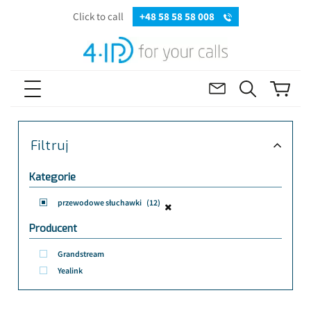
Click to call
+48 58 58 58 008
Filtruj
Kategorie
przewodowe słuchawki
(12)
Producent
Grandstream
Yealink