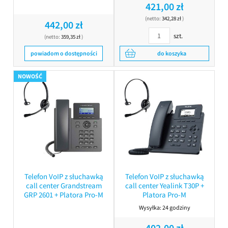
421,00 zł
(netto:
342,28 zł
)
442,00 zł
szt.
(netto:
359,35 zł
)
powiadom o dostępności
do koszyka
NOWOŚĆ
Telefon VoIP z słuchawką
Telefon VoIP z słuchawką
call center Grandstream
call center Yealink T30P +
GRP 2601 + Platora Pro-M
Platora Pro-M
Wysyłka:
24 godziny
402,00 zł