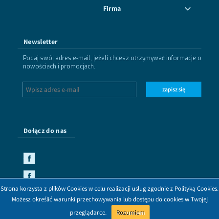
Firma
Newsletter
Podaj swój adres e-mail, jeżeli chcesz otrzymywać informacje o
nowościach i promocjach.
zapisz się
Dołącz do nas
Strona korzysta z plików Cookies w celu realizacji usług zgodnie z Polityką Cookies.
Możesz określić warunki przechowywania lub dostępu do cookies w Twojej
przeglądarce.
Rozumiem
pokaż pełną wersję strony