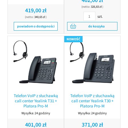
(netto:
326,83 zł
)
419,00 zł
szt.
(netto:
340,65 zł
)
powiadom o dostępności
do koszyka
NOWOŚĆ
Telefon VoIP z słuchawką
Telefon VoIP z słuchawką
call center Yealink T31 +
call center Yealink T30 +
Platora Pro-M
Platora Pro-M
Wysyłka:
24 godziny
Wysyłka:
24 godziny
401,00 zł
371,00 zł