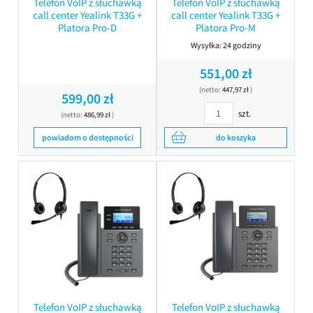
Telefon VoIP z słuchawką
Telefon VoIP z słuchawką
call center Yealink T33G +
call center Yealink T33G +
Platora Pro-D
Platora Pro-M
Wysyłka:
24 godziny
551,00 zł
(netto:
447,97 zł
)
599,00 zł
szt.
(netto:
486,99 zł
)
powiadom o dostępności
do koszyka
Telefon VoIP z słuchawką
Telefon VoIP z słuchawką