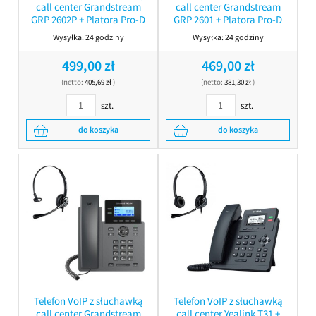
call center Grandstream
call center Grandstream
GRP 2602P + Platora Pro-D
GRP 2601 + Platora Pro-D
Wysyłka:
24 godziny
Wysyłka:
24 godziny
499,00 zł
469,00 zł
(netto:
405,69 zł
)
(netto:
381,30 zł
)
szt.
szt.
do koszyka
do koszyka
Telefon VoIP z słuchawką
Telefon VoIP z słuchawką
call center Grandstream
call center Yealink T31 +